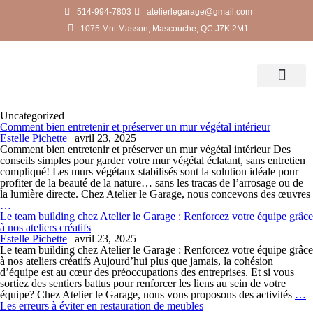
514-994-7803
atelierlegarage@gmail.com
1075 Mnt Masson, Mascouche, QC J7K 2M1
Ateliers créatifs
Formation relooking de meuble
Prochains évènemen
Murs végétaux
Team Building
Évènements créatifs
Nous joindre
Uncategorized
Comment bien entretenir et préserver un mur végétal intérieur
Estelle Pichette
|
avril 23, 2025
Comment bien entretenir et préserver un mur végétal intérieur Des
conseils simples pour garder votre mur végétal éclatant, sans entretien
compliqué! Les murs végétaux stabilisés sont la solution idéale pour
profiter de la beauté de la nature… sans les tracas de l’arrosage ou de
la lumière directe. Chez Atelier le Garage, nous concevons des œuvres
…
Le team building chez Atelier le Garage : Renforcez votre équipe grâce
à nos ateliers créatifs
Estelle Pichette
|
avril 23, 2025
Le team building chez Atelier le Garage : Renforcez votre équipe grâce
à nos ateliers créatifs Aujourd’hui plus que jamais, la cohésion
d’équipe est au cœur des préoccupations des entreprises. Et si vous
sortiez des sentiers battus pour renforcer les liens au sein de votre
équipe? Chez Atelier le Garage, nous vous proposons des activités
…
Les erreurs à éviter en restauration de meubles