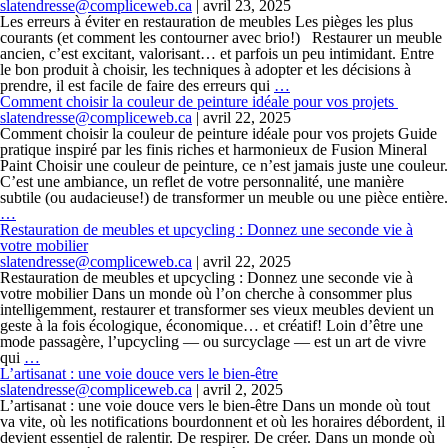
slatendresse@compliceweb.ca
|
avril 23, 2025
Les erreurs à éviter en restauration de meubles Les pièges les plus
courants (et comment les contourner avec brio!) Restaurer un meuble
ancien, c’est excitant, valorisant… et parfois un peu intimidant. Entre
le bon produit à choisir, les techniques à adopter et les décisions à
prendre, il est facile de faire des erreurs qui
…
Comment choisir la couleur de peinture idéale pour vos projets ​
slatendresse@compliceweb.ca
|
avril 22, 2025
Comment choisir la couleur de peinture idéale pour vos projets Guide
pratique inspiré par les finis riches et harmonieux de Fusion Mineral
Paint Choisir une couleur de peinture, ce n’est jamais juste une couleur.
C’est une ambiance, un reflet de votre personnalité, une manière
subtile (ou audacieuse!) de transformer un meuble ou une pièce entière.
…
Restauration de meubles et upcycling : Donnez une seconde vie à
votre mobilier​
slatendresse@compliceweb.ca
|
avril 22, 2025
Restauration de meubles et upcycling : Donnez une seconde vie à
votre mobilier Dans un monde où l’on cherche à consommer plus
intelligemment, restaurer et transformer ses vieux meubles devient un
geste à la fois écologique, économique… et créatif! Loin d’être une
mode passagère, l’upcycling — ou surcyclage — est un art de vivre
qui
…
L’artisanat : une voie douce vers le bien-être​
slatendresse@compliceweb.ca
|
avril 2, 2025
L’artisanat : une voie douce vers le bien-être Dans un monde où tout
va vite, où les notifications bourdonnent et où les horaires débordent, il
devient essentiel de ralentir. De respirer. De créer. Dans un monde où